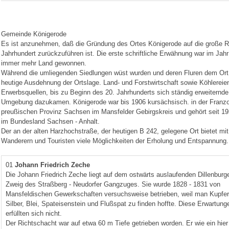
Gemeinde Königerode
Es ist anzunehmen, daß die Gründung des Ortes Königerode auf die große 
Jahrhundert zurückzuführen ist. Die erste schriftliche Erwähnung war im Ja
immer mehr Land gewonnen.
Während die umliegenden Siedlungen wüst wurden und deren Fluren dem Ort K
heutige Ausdehnung der Ortslage. Land- und Forstwirtschaft sowie Köhlerei
Erwerbsquellen, bis zu Beginn des 20. Jahrhunderts sich ständig erweiternde 
Umgebung dazukamen. Königerode war bis 1906 kursächsisch. in der Franzo
preußischen Provinz Sachsen im Mansfelder Gebirgskreis und gehört seit 19
im Bundesland Sachsen - Anhalt.
Der an der alten Harzhochstraße, der heutigen B 242, gelegene Ort bietet mi
Wanderern und Touristen viele Möglichkeiten der Erholung und Entspannung.
01
Johann Friedrich Zeche
Die Johann Friedrich Zeche liegt auf dem ostwärts auslaufenden Dillenburg
Zweig des Straßberg - Neudorfer Gangzuges. Sie wurde 1828 - 1831 von
Mansfeldischen Gewerkschaften versuchsweise betrieben, weil man Kupfer
Silber, Blei, Spateisenstein und Flußspat zu finden hoffte. Diese Erwartung
erfüllten sich nicht.
Der Richtschacht war auf etwa 60 m Tiefe getrieben worden. Er wie ein hier