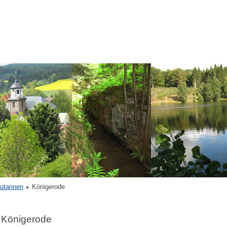
autannen
Königerode
Königerode