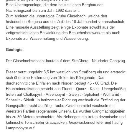
Eine Übertageanlage, die dem neuzeitlichen Bergbau der
Nachkriegszeit bis zum Jahr 1992 darstellt.
Zum anderen die untertägige Grube Glasebach, welche den
historischen Bergbau aus der Zeit des 18.Jahrhundert veranschaulich.
Eine museale Ausstellung zeigt einige Exponate sowohl aus der
zeitgeschichtlichen Entwicklung des Besucherbergwerkes als auch
Exponate zur Wasserhaltung und Wasserlösung.
Geologie
Der Glasebachschacht baute auf dem Straßberg - Neudorfer Gangzug.
Dieser setzt ungefähr 3,5 km westlich von Straßberg ein und erstreckt
sich über eine Entfernung von 15 km bis Königerode. Das
durchschnittliche Einfallen nach Norden beträgt 45 - 60 Grad. Die
Hauptmineralisation besteht aus Fluorit - Quarz - Kalzit. Unregelmäßig
treten auf Chalkopyrit - Arsenopyrit - Galenit - Sphalerit - Wolframit -
Scheelit - Siderit. In horizontaler Richtung wechselt die Erzfindung der
Gangspalten recht auffällig. Taube Zwischenmittel wechseln mit
vererzten Partien (sogenannte Linsen). Es wurden Gangmächtigkeiten
bis zu 30 Metern beobachtet. Als Nebengestein treten devonische und
kulmische Tonschiefer Grauwacken, Grauwackenschiefer und häufig
Lamprophyre auf.