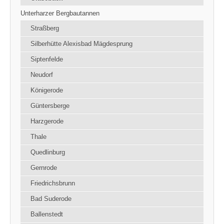
Unterharzer Bergbautannen
Straßberg
Silberhütte Alexisbad Mägdesprung
Siptenfelde
Neudorf
Königerode
Güntersberge
Harzgerode
Thale
Quedlinburg
Gernrode
Friedrichsbrunn
Bad Suderode
Ballenstedt